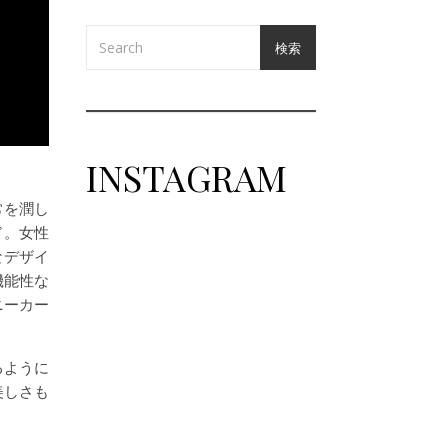
検索
INSTAGRAM
常を潤し
ド。女性
なデザイ
梅雨、本気で頼れるスニーカー
大人の余裕を感じさせる夏のショートパンツスタイル
機能性な
⁡ 雨が続くこの季節
「防水スニーカーなのに蒸れる…」 「レ
⁡ Finamo
ニーカー
るように
美しさも