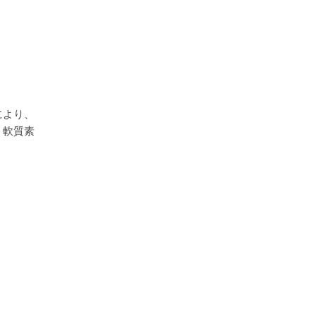
。
により、
。軟質素