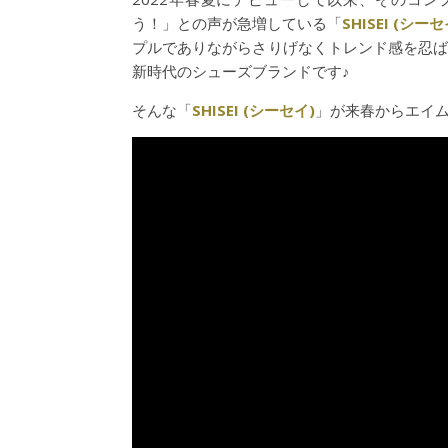
う！」との声が急増している「
SHISEI (シーセ
プルでありながらさりげなくトレンド感を忍
新時代のシューズブランドです♪
そんな「
SHISEI (シーセイ)
」が来春からエイ