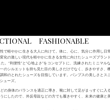
CTIONAL FASHIONABLE
感性で軽やかに生きる大人に向けて。体に、心に、気分に作用し日
。変化の激しい現代を軽やかに生きる女性に向けたシューズブラン
た。“利便性”と”心地よさ”をコンセプトに、洗練されたミニマル
、唯一のシルエットを持ち見た目の美しさだけでなく、歩きやすさ、
う調和のとれたシューズを目指しています。パンプスの美しさとス
シューズ。
勢などの身体のバランスを適正に導き、靴に対して足がまっすぐに入
ようにしたので、外反母趾などの方でも履きやすく、未来の健康と