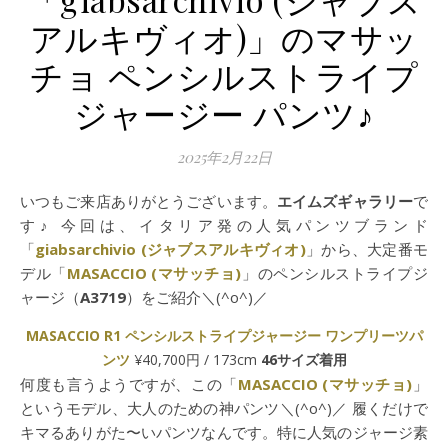
アルキヴィオ)」のマサッ
チョ ペンシルストライプ
ジャージー パンツ♪
2025年2月22日
いつもご来店ありがとうございます。
エイムズギャラリー
で
す♪ 今回は、イタリア発の人気パンツブランド
「
giabsarchivio (ジャブスアルキヴィオ)
」から、大定番モ
デル「
MASACCIO (マサッチョ)
」のペンシルストライプジ
ャージ（
A3719
）をご紹介＼(^o^)／
MASACCIO R1 ペンシルストライプジャージー ワンプリーツパ
ンツ
¥40,700円 / 173cm
46サイズ着用
何度も言うようですが、この「
MASACCIO (マサッチョ)
」
というモデル、大人のための神パンツ＼(^o^)／ 履くだけで
キマるありがた〜いパンツなんです。特に人気のジャージ素