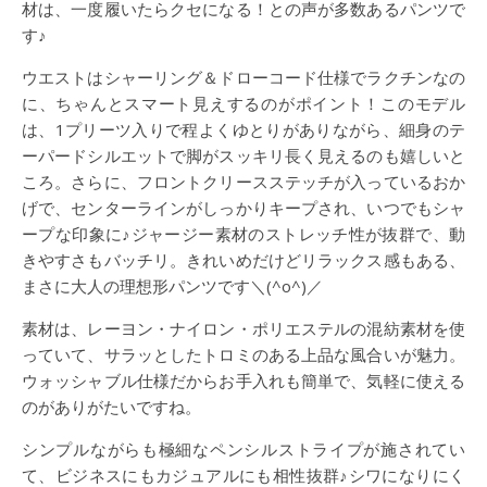
材は、一度履いたらクセになる！との声が多数あるパンツで
す♪
ウエストはシャーリング＆ドローコード仕様でラクチンなの
に、ちゃんとスマート見えするのがポイント！このモデル
は、1プリーツ入りで程よくゆとりがありながら、細身のテ
ーパードシルエットで脚がスッキリ長く見えるのも嬉しいと
ころ。さらに、フロントクリースステッチが入っているおか
げで、センターラインがしっかりキープされ、いつでもシャ
ープな印象に♪ジャージー素材のストレッチ性が抜群で、動
きやすさもバッチリ。きれいめだけどリラックス感もある、
まさに大人の理想形パンツです＼(^o^)／
素材は、レーヨン・ナイロン・ポリエステルの混紡素材を使
っていて、サラッとしたトロミのある上品な風合いが魅力。
ウォッシャブル仕様だからお手入れも簡単で、気軽に使える
のがありがたいですね。
シンプルながらも極細なペンシルストライプが施されてい
て、ビジネスにもカジュアルにも相性抜群♪シワになりにく