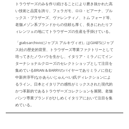
トラウザーズのみを作り続けることにより磨き抜かれた高
い技術と品質を誇り、フェラガモ、ロロ・ピアーナ、ブル
ックス・ブラザーズ、ヴァレンティノ、トム フォード等、
老舗メゾン系ブランドからの信頼も厚く、長きにわたりフ
ィレンツェの地にてトラウザーズの生産を手掛けている。
「giabsarchivio(ジャブス アルキヴィオ)」はGIAB’S(ジャブ
ス)社の歴史的背景、トラウザーズ専業ファクトリーとして
培ってきたノウハウを生かし、イタリア・ミラノにてイン
ターナショナルクローズのセレクトショップとして注目を
集めているBRIAN & BARRYのバイヤーでありミラノに住む
中新井淳平(なかあらいじゅんぺい)氏ディレクションによ
るライン。日本とイタリアの感性がミックスされた現代的
かつ革新的であるトラウザーズコレクションを展開。老舗
パンツ専業ブランドがひしめくイタリアにおいて注目を集
めている。