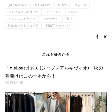
giabsarchivio
MASACCIO
MEN'S
ジャージ
ジャブスアルキヴィオ
スラックス
パンツ
ペンシルストライプ
マサッチョ
岡山
岡山セレクトショップ
岡山ファッション
これも好きかも
「giabsarchivio (ジャブスアルキヴィオ)」秋の
幕開けはこの一本から！
2025年8月14日