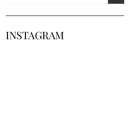
INSTAGRAM
梅雨、本気で頼れるスニーカー
大人の余裕を感じさせる夏のショートパンツスタイル
⁡ 雨が続くこの季節
「防水スニーカーなのに蒸れる…」 「レ
⁡ Finamo