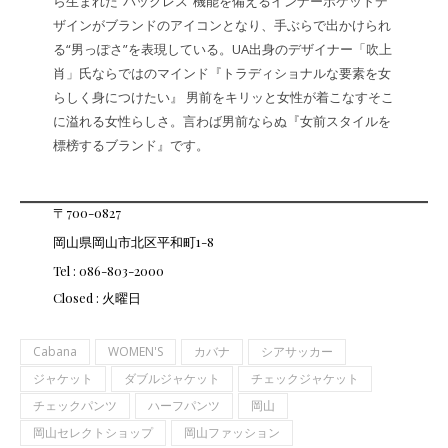
ら生まれた“バックレス”機能を備えるインナーポケットデ
ザインがブランドのアイコンとなり、手ぶらで出かけられ
る“男っぽさ”を表現している。UA出身のデザイナー「吹上
肖」氏ならではのマインド『トラディショナルな要素を女
らしく身につけたい』 男前をキリッと女性が着こなすそこ
に溢れる女性らしさ。言わば男前ならぬ『女前スタイルを
標榜するブランド』です。
〒700-0827
岡山県岡山市北区平和町1-8
Tel : 086-803-2000
Closed : 火曜日
Cabana
WOMEN'S
カバナ
シアサッカー
ジャケット
ダブルジャケット
チェックジャケット
チェックパンツ
ハーフパンツ
岡山
岡山セレクトショップ
岡山ファッション