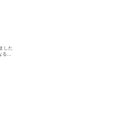
ました
なる…