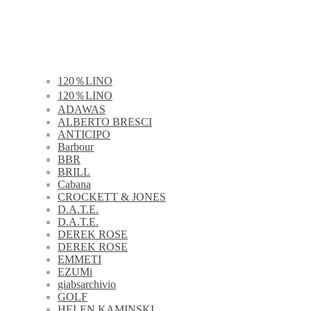
120％LINO
120％LINO
ADAWAS
ALBERTO BRESCI
ANTICIPO
Barbour
BBR
BRILL
Cabana
CROCKETT & JONES
D.A.T.E.
D.A.T.E.
DEREK ROSE
DEREK ROSE
EMMETI
EZUMi
giabsarchivio
GOLF
HELEN KAMINSKI