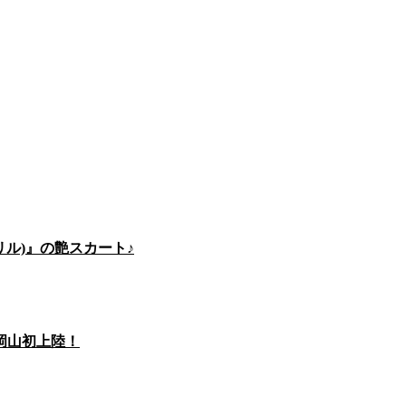
ブリル)』の艶スカート♪
が岡山初上陸！