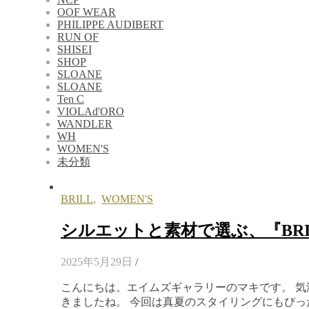
OOF WEAR
PHILIPPE AUDIBERT
RUN OF
SHISEI
SHOP
SLOANE
SLOANE
Ten C
VIOLAd'ORO
WANDLER
WH
WOMEN'S
未分類
BRILL
,
WOMEN'S
シルエットと素材で選ぶ、『BRI
2025年5月29日
/
こんにちは。エイムズギャラリーのマキです。 
きましたね。 今回は真夏のスタイリングにもぴ