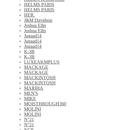
HELMS PARIS
HELMS PARIS
HER.
J&M Davidson
Joshua Ellis
Joshua Ellis
Jugaad14
Jugaad14
Jugaad14
K-3B
K-3B
LUXEAKMPLUS
MACKAGE
MACKAGE
MACKINTOSH
MACKINTOSH
MARIHA
MEN'S
MIKE
MOISTHROUGH360
MOLINI
MOLINI
N°21
N°21
NCP