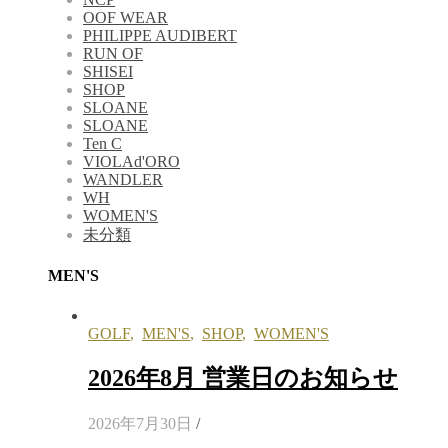
OOF WEAR
PHILIPPE AUDIBERT
RUN OF
SHISEI
SHOP
SLOANE
SLOANE
Ten C
VIOLAd'ORO
WANDLER
WH
WOMEN'S
未分類
MEN'S
GOLF
,
MEN'S
,
SHOP
,
WOMEN'S
2026年8月 営業日のお知らせ
2026年7月30日
/