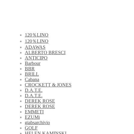
120％LINO
120％LINO
ADAWAS
ALBERTO BRESCI
ANTICIPO
Barbour
BBR
BRILL
Cabana
CROCKETT & JONES
D.A.T.E.
D.A.T.E.
DEREK ROSE
DEREK ROSE
EMMETI
EZUMi
giabsarchivio
GOLF
HELEN KAMINSKI