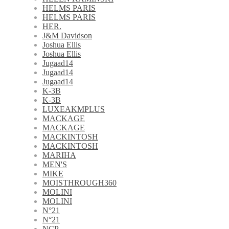
HELMS PARIS
HELMS PARIS
HER.
J&M Davidson
Joshua Ellis
Joshua Ellis
Jugaad14
Jugaad14
Jugaad14
K-3B
K-3B
LUXEAKMPLUS
MACKAGE
MACKAGE
MACKINTOSH
MACKINTOSH
MARIHA
MEN'S
MIKE
MOISTHROUGH360
MOLINI
MOLINI
N°21
N°21
NCP