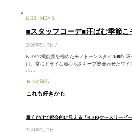
K-3B
,
MEN'S
■スタッフコーデ■汗ばむ季節こ
2026年5月7日
/
K-3Bの機能美を極めたモノトーンスタイル◼️
は、常にドライな着心地をキープ😳合わせたワ
ス…
もっと読む
これも好きかも
履くだけで都会的に見える「K-3B(ケースリービ
2024年3月7日