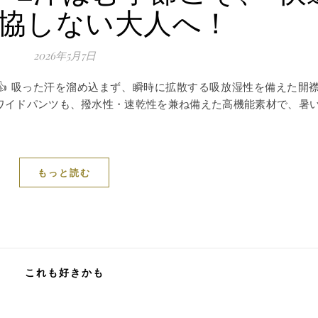
妥協しない大人へ！
2026年5月7日
️👍 吸った汗を溜め込まず、瞬時に拡散する吸放湿性を備えた開
たワイドパンツも、撥水性・速乾性を兼ね備えた高機能素材で、暑
もっと読む
これも好きかも