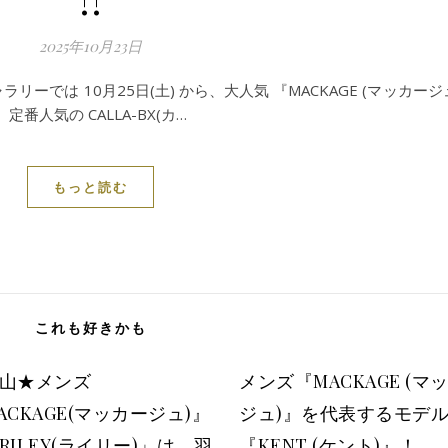
2025年10月23日
では 10月25日(土) から、大人気 『MACKAGE (マッカージュ
』定番人気の CALLA-BX(カ…
もっと読む
これも好きかも
山★メンズ
メンズ『MACKAGE (マ
ACKAGE(マッカージュ)』
ジュ)』を代表するモデ
RILEY(ライリー)」は、羽
『KENT (ケント)』！