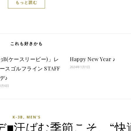
もっと読む
これも好きかも
-3B(ケースリービー)」レ
Happy New Year ♪
2024年1月1日
ースゴルフライン STAFF
デ♪
8月6日
,
K-3B
MEN'S
デ■汗ばむ季節こそ、“快