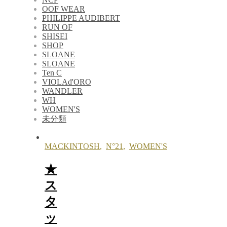
OOF WEAR
PHILIPPE AUDIBERT
RUN OF
SHISEI
SHOP
SLOANE
SLOANE
Ten C
VIOLAd'ORO
WANDLER
WH
WOMEN'S
未分類
MACKINTOSH
,
N°21
,
WOMEN'S
★
ス
タ
ッ