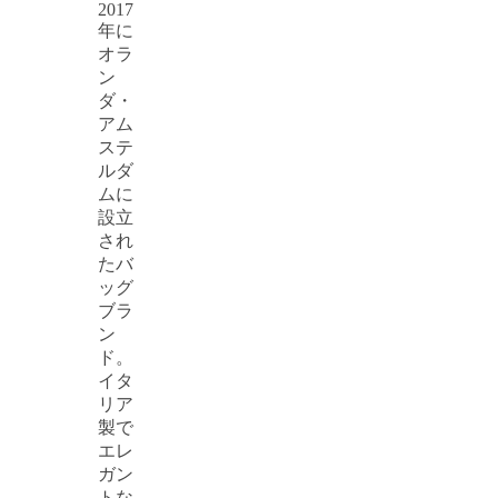
2017
年に
オラ
ン
ダ・
アム
ステ
ルダ
ムに
設立
され
たバ
ッグ
ブラ
ン
ド。
イタ
リア
製で
エレ
ガン
トな