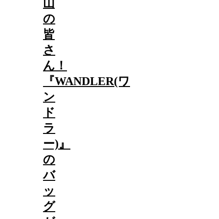
山
の
皆
さ
ん！
『WANDLER(ワ
ン
ド
ラ
ー)』
の
バ
ッ
グ