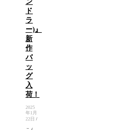
ン
ド
ラ
ー)』
新
作
バ
ッ
グ
入
荷！
2025
年1月
22日
/
こん