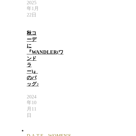
2025
年1月
22日
秋コ
ーデ
に
『WANDLER(ワ
ンド
ラ
ー)』
のバ
ッグ♪
2024
年10
月11
日
D.A.T.E.
,
WOMEN'S