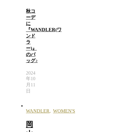
秋コ
ーデ
に
『WANDLER(ワ
ンド
ラ
ー)』
のバ
ッグ♪
2024
年10
月11
日
WANDLER
,
WOMEN'S
岡