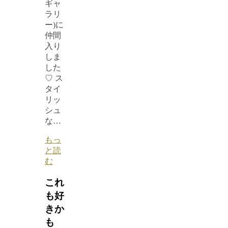
ギャ
ラリ
ー)に
仲間
入り
しま
した
♡ ス
タイ
リッ
シュ
な…
もっ
と読
む
これ
も好
きか
も