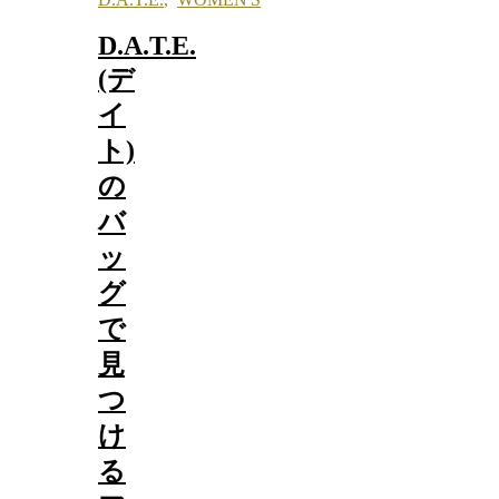
D.A.T.E.
(デ
イ
ト)
の
バ
ッ
グ
で
見
つ
け
る