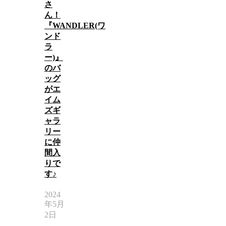
さ
ん！
『WANDLER(ワ
ンド
ラ
ー)』
のバ
ッグ
がエ
イム
ズギ
ャラ
リー
に仲
間入
りで
す♪
2024
年5月
2日