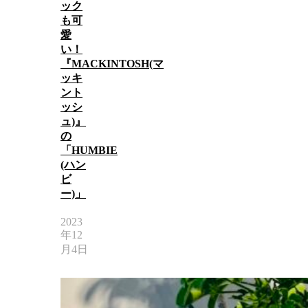
ック
も可
愛
い！
『MACKINTOSH(マ
ッキ
ント
ッシ
ュ)』
の
「HUMBIE
(ハン
ビ
ー)」
2023
年12
月4日