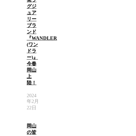
グジ
ュア
リー
ブラ
ンド
『WANDLER
(ワン
ドラ
ー)』
今春
岡山
上
陸！
2024
年2月
22日
岡山
の皆