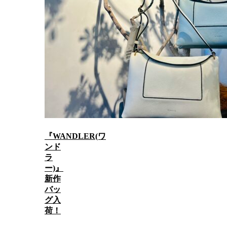
『WANDLER(ワ
ンド
ラ
ー)』
新作
バッ
グ入
荷！