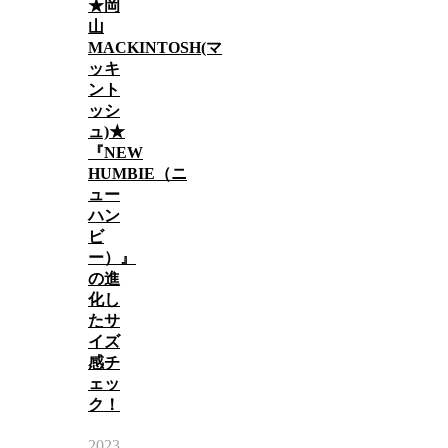
★岡
山
MACKINTOSH(マ
ッキ
ント
ッシ
ュ)★
『NEW
HUMBIE（ニ
ュー
ハン
ビ
ー）』
の進
化し
たサ
イズ
感チ
ェッ
ク！
2023