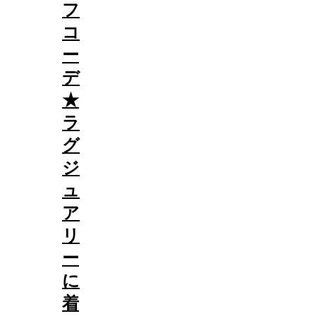
フ
コ
ー
デ
★
ラ
グ
ジ
ュ
ア
リ
ー
に
着