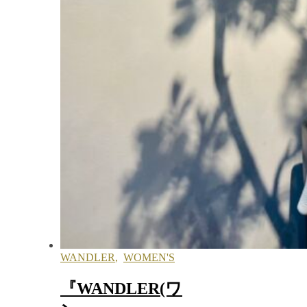
WANDLER
,
WOMEN'S
『WANDLER(ワ