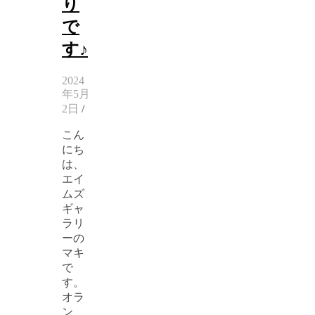
り
で
す♪
2024
年5月
2日
/
こん
にち
は、
エイ
ムズ
ギャ
ラリ
ーの
マキ
で
す。
オラ
ン