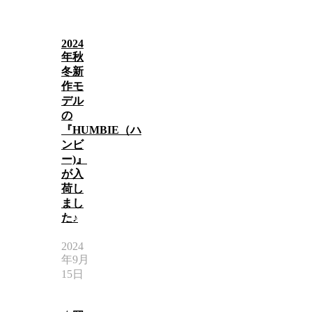
2024
年秋
冬新
作モ
デル
の
『HUMBIE（ハ
ンビ
ー)』
が入
荷し
まし
た♪
2024
年9月
15日