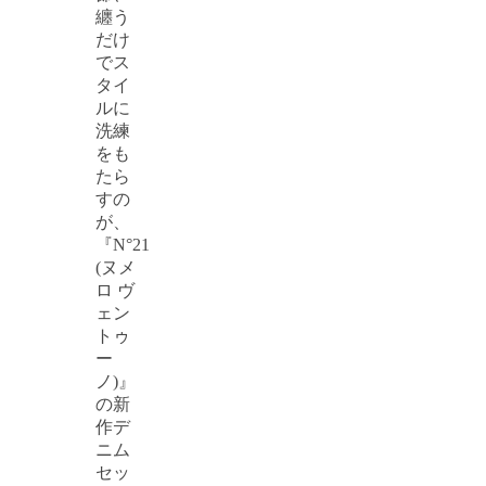
纏う
だけ
でス
タイ
ルに
洗練
をも
たら
すの
が、
『N°21
(ヌメ
ロ ヴ
ェン
トゥ
ー
ノ)』
の新
作デ
ニム
セッ