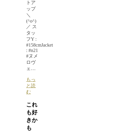
トア
ップ
＼
(^o^)
／ ス
タッ
フY :
#158cmJacket
: #n21
#ヌメ
ロヴ
ェ…
もっ
と読
む
これ
も好
きか
も