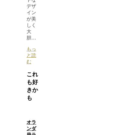
デザ
イン
が美
しく
大
胆…
もっ
と読
む
これ
も好
きか
も
オラ
ンダ
発ラ