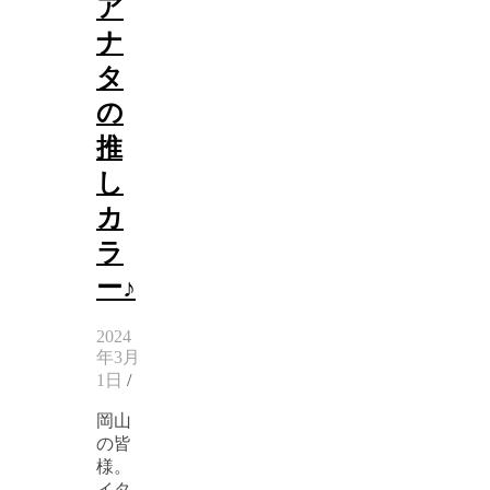
ア
ナ
タ
の
推
し
カ
ラ
ー♪
2024
年3月
1日
/
岡山
の皆
様。
イタ