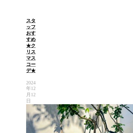
スタ
ッフ
おす
すめ
★ク
リス
マス
コー
デ★
2024
年12
月12
日