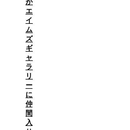
が
エ
イ
ム
ズ
ギ
ャ
ラ
リ
ー
に
仲
間
入