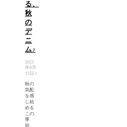
る、
秋
の
デ
ニ
ム♪
2025
年8月
15日
/
秋の
気配
を感
じ始
める
この
季
節、