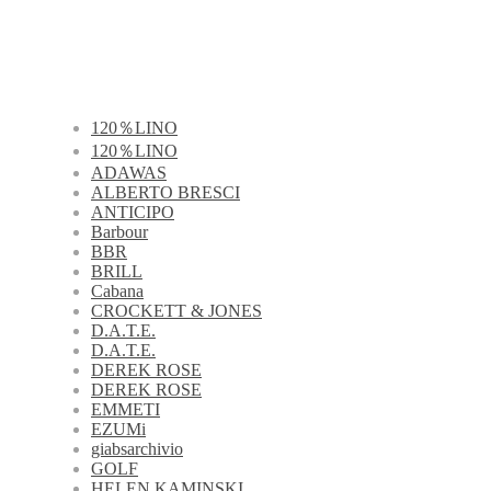
120％LINO
120％LINO
ADAWAS
ALBERTO BRESCI
ANTICIPO
Barbour
BBR
BRILL
Cabana
CROCKETT & JONES
D.A.T.E.
D.A.T.E.
DEREK ROSE
DEREK ROSE
EMMETI
EZUMi
giabsarchivio
GOLF
HELEN KAMINSKI