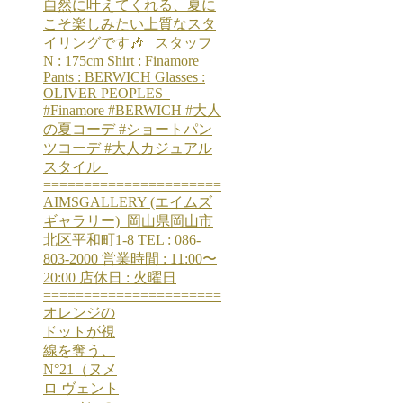
オレンジの
ドットが視
線を奪う、
N°21（ヌメ
ロ ヴェント