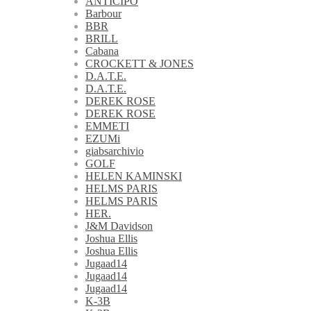
ANTICIPO
Barbour
BBR
BRILL
Cabana
CROCKETT & JONES
D.A.T.E.
D.A.T.E.
DEREK ROSE
DEREK ROSE
EMMETI
EZUMi
giabsarchivio
GOLF
HELEN KAMINSKI
HELMS PARIS
HELMS PARIS
HER.
J&M Davidson
Joshua Ellis
Joshua Ellis
Jugaad14
Jugaad14
Jugaad14
K-3B