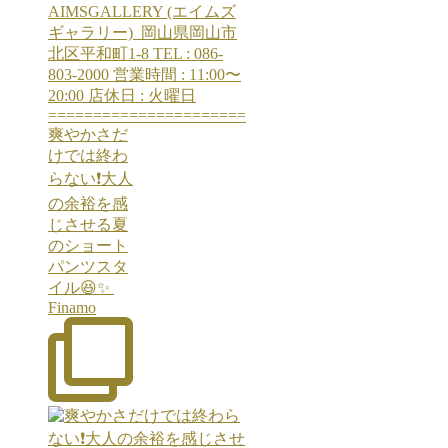
爽やかさだ
けでは終わ
らない❗️大人
の余裕を感
じさせる夏
のショート
パンツスタ
イル😆✨ ⁡
Finamo