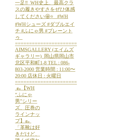
⁡ 👞【WH
“ふにゃ
男”シリー
ズ、圧巻の
ラインナッ
プ】👞 ⁡
「革靴は好
きだけど、