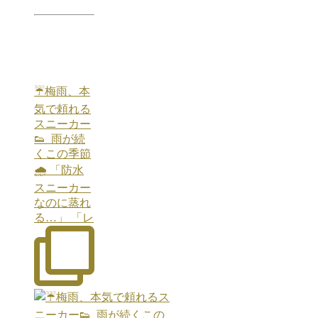
☔️梅雨、本
気で頼れる
スニーカー
👟 ⁡ 雨が続
くこの季節
🌧️ 「防水
スニーカー
なのに蒸れ
る…」 「レ