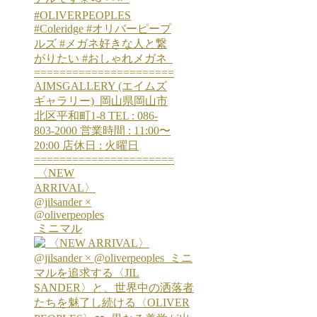
⁡ 〈NEW
ARRIVAL〉
@jilsander ×
@oliverpeoples
⁡ ミニマル