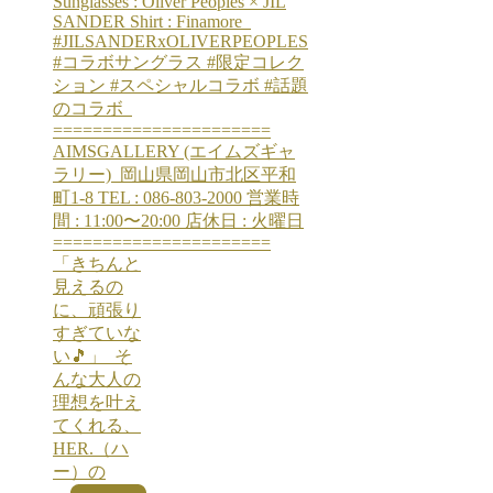
「きちんと
見えるの
に、頑張り
すぎていな
い🎵」 ⁡ そ
んな大人の
理想を叶え
てくれる、
HER.（ハ
ー）の