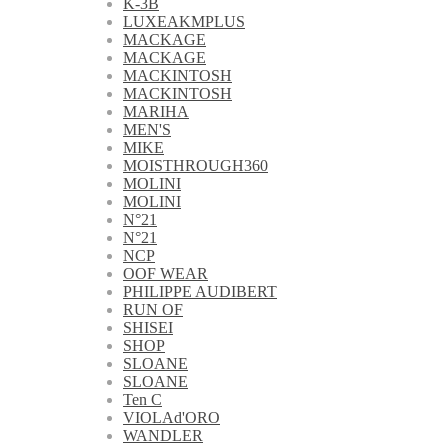
K-3B
LUXEAKMPLUS
MACKAGE
MACKAGE
MACKINTOSH
MACKINTOSH
MARIHA
MEN'S
MIKE
MOISTHROUGH360
MOLINI
MOLINI
N°21
N°21
NCP
OOF WEAR
PHILIPPE AUDIBERT
RUN OF
SHISEI
SHOP
SLOANE
SLOANE
Ten C
VIOLAd'ORO
WANDLER