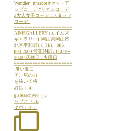
⁡ 暑い夏こ
そ、肩の力
を抜いて格
好良く☀️ ⁡
giabsarchivio（ジ
ャブス アル
キヴィオ）