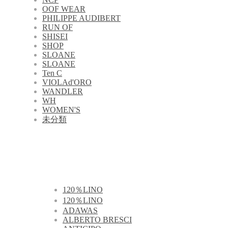
OOF WEAR
PHILIPPE AUDIBERT
RUN OF
SHISEI
SHOP
SLOANE
SLOANE
Ten C
VIOLAd'ORO
WANDLER
WH
WOMEN'S
未分類
120％LINO
120％LINO
ADAWAS
ALBERTO BRESCI