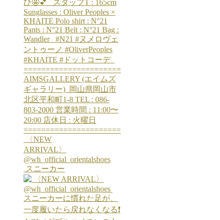
⁡ 〈NEW
ARRIVAL〉
@wh_official_orientalshoes
⁡ スニーカー