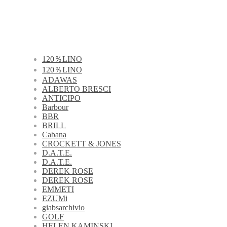
120％LINO
120％LINO
ADAWAS
ALBERTO BRESCI
ANTICIPO
Barbour
BBR
BRILL
Cabana
CROCKETT & JONES
D.A.T.E.
D.A.T.E.
DEREK ROSE
DEREK ROSE
EMMETI
EZUMi
giabsarchivio
GOLF
HELEN KAMINSKI