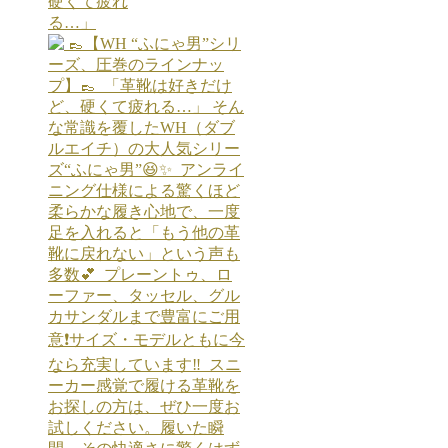
硬くて疲れ
る…」