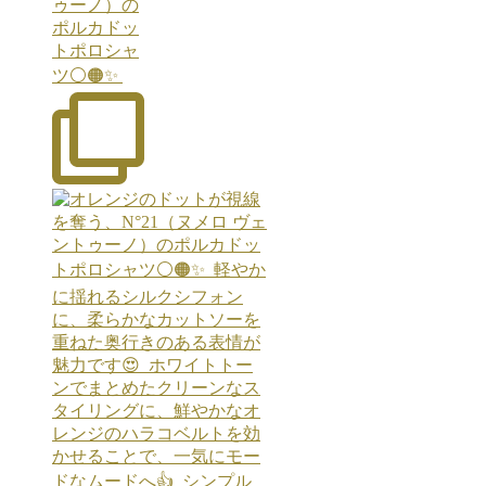
ゥーノ）の
ポルカドッ
トポロシャ
ツ⚪️🟠✨ ⁡