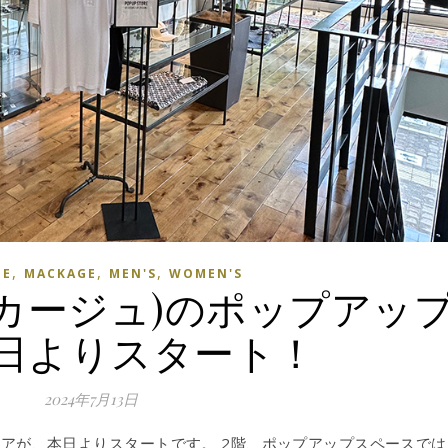
,
,
,
GE
MACKAGE
MEN'S
WOMEN'S
マッカージュ)のポップアッ
日よりスタート！
2024年7月13日
プストアが、本日よりスタートです。 2階、ポップアップスペースでは