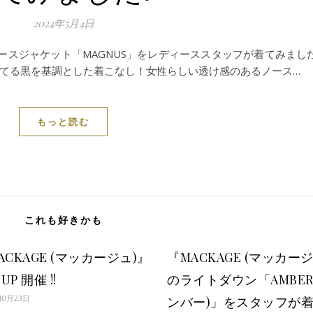
2024年5月4日
イダースジャケット「MAGNUS」をレディーススタッフが着てみました
てる黒を基調とした着こなし！女性らしい透け感のあるノース…
もっと読む
これも好きかも
ACKAGE (マッカージュ)』
『MACKAGE (マッカー
 UP 開催 !!
のライトダウン「AMBER
10月23日
ンバー)」をスタッフが