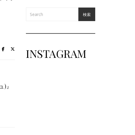
検索
INSTAGRAM
梅雨、本気で頼れるスニーカー
大人の余裕を感じさせる夏のショートパンツスタイル
⁡ 雨が続くこの季節
ュ)』
「防水スニーカーなのに蒸れる…」 「レ
⁡ Finamo