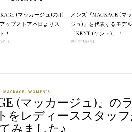
CKAGE (マッカージュ)のポ
メンズ『MACKAGE (マ
アップストア本日よりス
ジュ)』を代表するモデ
ト！
『KENT (ケント)』！
7月13日
2023年11月21日
,
MACKAGE
WOMEN'S
GE (マッカージュ)』の
トをレディーススタッフ
てみました♪