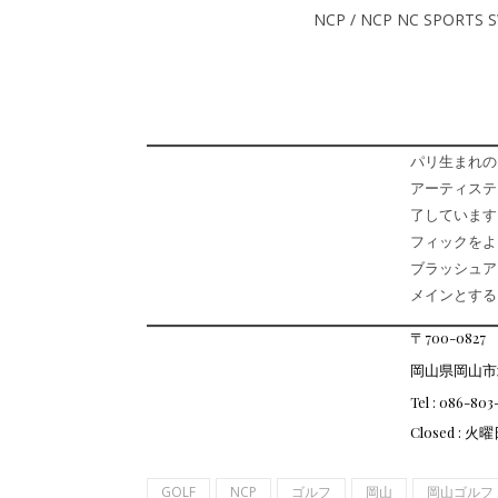
NCP / NCP NC SPORTS 
パリ生まれのブ
アーティステ
了しています。T
フィックをよ
ブラッシュアッ
メインとする
〒700-0827
岡山県岡山市
Tel : 086-80
Closed : 火
GOLF
NCP
ゴルフ
岡山
岡山ゴルフ